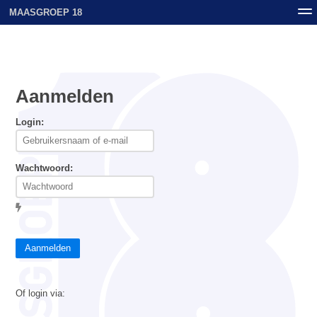
MAASGROEP 18
Nieuws
Contact
Archief
Uploads
Aanmelden
Login:
Wachtwoord:
Aanmelden
Of login via: