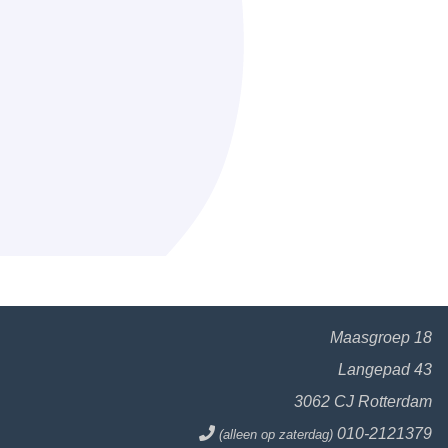
Maasgroep 18
Langepad 43
3062 CJ Rotterdam
010-2121379
(alleen op zaterdag)