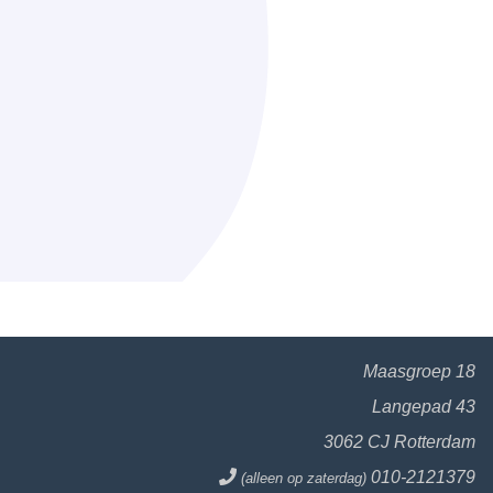
Maasgroep 18
Langepad 43
3062 CJ Rotterdam
010-2121379
(alleen op zaterdag)