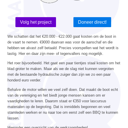
Volg het project
Doneer direct!
We schatten dat het
€20.000 -
€22.000
gaat kosten om de boot in
de vaart te nemen.
€9000 daarvan was voor de aanschaf en die
hebben we alvast zelf betaald. Precies voorspellen wat het wordt is
lastig. Hier en daar zijn mee- of tegenvallers nog mogelijk.
Het roer bijvoorbeeld. Het gaat een paar tientjes staal kosten om het
blad groter te maken. Maar als we de slag niet kunnen vergroten
met de bestaande hydraulische zuiger dan zijn we zo een paar
honderd euro verder.
Behalve de motor willen we veel zelf doen. Dat maakt de boot echt
van de vereniging en het biedt jonge mensen kansen om er
vaardigheden te leren. Daarom staat er
€350 voor lascursus
materialen
op de begroting. Dat is inmiddels begonnen en veel
stamleden werken er nu naar toe om eerst zelf een BBQ te kunnen
lassen.
Hieronder een overzicht van de werkzaamheden!