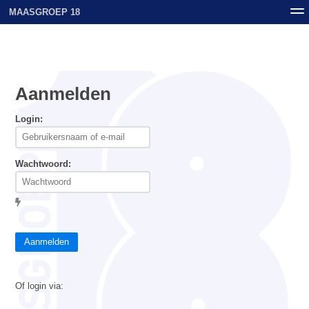
MAASGROEP 18
Nieuws
Contact
Archief
Uploads
Aanmelden
Login:
Wachtwoord:
Aanmelden
Of login via: