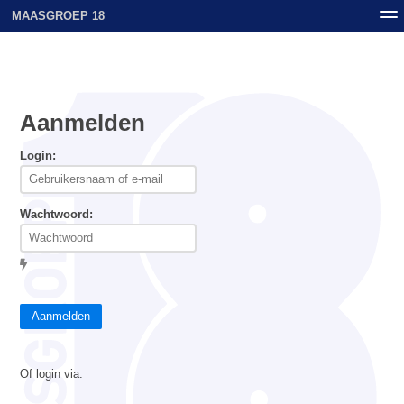
MAASGROEP 18
Nieuws
Contact
Archief
Uploads
Aanmelden
Login:
Wachtwoord:
Aanmelden
Of login via: