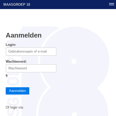
MAASGROEP 18
Nieuws
Contact
Archief
Uploads
Aanmelden
Login:
Wachtwoord:
Aanmelden
Of login via: