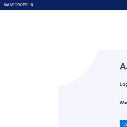
MAASGROEP 18
A
Log
Wa
A