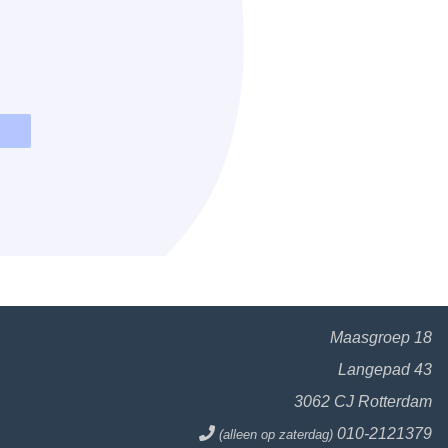
Maasgroep 18
Langepad 43
3062 CJ Rotterdam
010-2121379
(alleen op zaterdag)