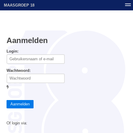
MAASGROEP 18
Nieuws
Contact
Archief
Uploads
Aanmelden
Login:
Wachtwoord:
Aanmelden
Of login via: