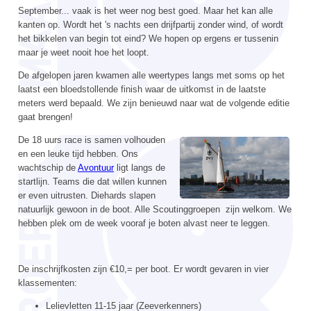
September... vaak is het weer nog best goed. Maar het kan alle
kanten op. Wordt het 's nachts een drijfpartij zonder wind, of wordt
het bikkelen van begin tot eind? We hopen op ergens er tussenin
maar je weet nooit hoe het loopt.
De afgelopen jaren kwamen alle weertypes langs met soms op het
laatst een bloedstollende finish waar de uitkomst in de laatste
meters werd bepaald. We zijn benieuwd naar wat de volgende editie
gaat brengen!
De 18 uurs race is samen volhouden
en een leuke tijd hebben. Ons
wachtschip de
Avontuur
ligt langs de
startlijn. Teams die dat willen kunnen
er even uitrusten. Diehards slapen
natuurlijk gewoon in de boot. Alle Scoutinggroepen zijn welkom. We
hebben plek om de week vooraf je boten alvast neer te leggen.
De inschrijfkosten zijn €10,= per boot. Er wordt gevaren in vier
klassementen:
Lelievletten 11-15 jaar (Zeeverkenners)